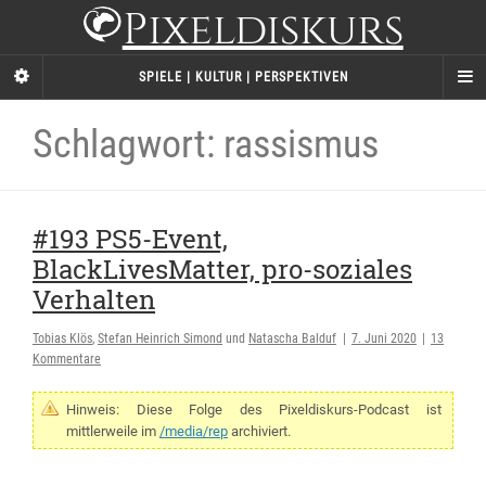
Pixeldiskurs
SPIELE | KULTUR | PERSPEKTIVEN
Schlagwort: rassismus
#193 PS5-Event,
BlackLivesMatter, pro-soziales
Verhalten
Tobias Klös
,
Stefan Heinrich Simond
und
Natascha Balduf
|
7. Juni 2020
|
13
Kommentare
Hinweis: Diese Folge des Pixeldiskurs-Podcast ist
mittlerweile im
/media/rep
archiviert.