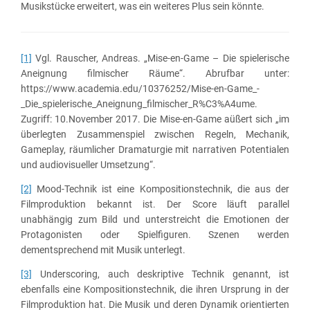
Musikstücke erweitert, was ein weiteres Plus sein könnte.
[1]
Vgl. Rauscher, Andreas. „Mise-en-Game – Die spielerische
Aneignung filmischer Räume“. Abrufbar unter:
https://www.academia.edu/10376252/Mise-en-Game_-
_Die_spielerische_Aneignung_filmischer_R%C3%A4ume.
Zugriff: 10.November 2017. Die Mise-en-Game aüßert sich „im
überlegten Zusammenspiel zwischen Regeln, Mechanik,
Gameplay, räumlicher Dramaturgie mit narrativen Potentialen
und audiovisueller Umsetzung“.
[2]
Mood-Technik ist eine Kompositionstechnik, die aus der
Filmproduktion bekannt ist. Der Score läuft parallel
unabhängig zum Bild und unterstreicht die Emotionen der
Protagonisten oder Spielfiguren. Szenen werden
dementsprechend mit Musik unterlegt.
[3]
Underscoring, auch deskriptive Technik genannt, ist
ebenfalls eine Kompositionstechnik, die ihren Ursprung in der
Filmproduktion hat. Die Musik und deren Dynamik orientierten