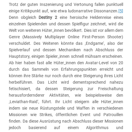
Trotz der guten Inszenierung und Vertonung fallen punktuell
einige Kritikpunkt auf, wie etwa ludonarrative Dissonanzen.
[5]
Denn obgleich
Destiny 2
eine heroische Heldenreise eines
einzelnen Spielenden und dessen Spielfigur zeichnet, wird die
Welt von weiteren Hüter_innen bevölkert. Dies ist vor allem dem
Genre (Massively Multiplayer Online First-Person Shooter)
verschuldet. Des Weiteren könnte das ‚Endgame‘, also der
Spielverlauf und dessen Mechaniken nach Abschluss der
Hauptstory, einigen Spieler_innen schnell mühsam erscheinen.
Ab hier haben fast alle Hüter_innen den Avatar-Level von 20
durch das Sammeln von Erfahrungspunkten erreicht und
können ihre Stärke nur noch durch eine Steigerung ihres Licht
herbeiführen. Das Licht wird dementsprechend nahezu
fetischisiert, da dessen Steigerung zur Freischaltung
herausfordernderer Aktivitäten, wie beispielsweise den
‚Leviathan-Raid‘, führt. Ihr Licht steigern alle Hüter_innen
indem sie neue Rüstungsteile und Waffen in verschiedenen
Missionen wie Strikes, öffentlichen Event und Patrouillen
finden. Da diese Ausrüstung nach Abschluss dieser Missionen
jedoch basierend auf einem Algorithmus und