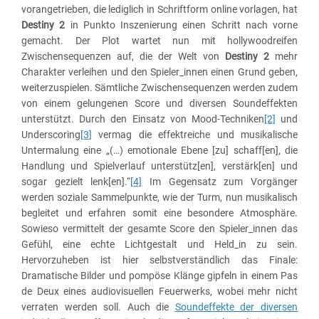
vorangetrieben, die lediglich in Schriftform online vorlagen, hat
Destiny 2
in Punkto Inszenierung einen Schritt nach vorne
gemacht. Der Plot wartet nun mit hollywoodreifen
Zwischensequenzen auf, die der Welt von
Destiny 2
mehr
Charakter verleihen und den Spieler_innen einen Grund geben,
weiterzuspielen. Sämtliche Zwischensequenzen werden zudem
von einem gelungenen Score und diversen Soundeffekten
unterstützt. Durch den Einsatz von Mood-Techniken
[2]
und
Underscoring
[3]
vermag die effektreiche und musikalische
Untermalung eine „(…) emotionale Ebene [zu] schaff[en], die
Handlung und Spielverlauf unterstütz[en], verstärk[en] und
sogar gezielt lenk[en].“
[4]
Im Gegensatz zum Vorgänger
werden soziale Sammelpunkte, wie der Turm, nun musikalisch
begleitet und erfahren somit eine besondere Atmosphäre.
Sowieso vermittelt der gesamte Score den Spieler_innen das
Gefühl, eine echte Lichtgestalt und Held_in zu sein.
Hervorzuheben ist hier selbstverständlich das Finale:
Dramatische Bilder und pompöse Klänge gipfeln in einem Pas
de Deux eines audiovisuellen Feuerwerks, wobei mehr nicht
verraten werden soll. Auch die
Soundeffekte der diversen