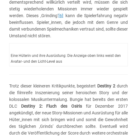
dementsprechend willkürlich verteilt wird, müssen die sich
stetig wiederholenden Missionen immer wieder gespielt
werden. Dieses ‚Grinding‘
[6]
kann die Spielerfahrung negativ
beeinflussen. Spieler_innen, die jedoch mit dem Genre und
damit verbundenen Spielmechaniken vertraut sind, sollte dieser
Umstand nicht stören.
Eine Hüterin und ihre Ausrüstung: Die Anzeige oben links weist den
Avatar- und den Licht-Level aus
Trotz dieser kleineren Kritikpunkte, begeistert
Destiny 2
durch
die filmreife Inszenierung seiner heroischen Story und der
kolossalen Musikuntermalung. Bungie hat bereits den ersten
DLC
Destiny 2:
Fluch des Osiris
für Dezember 2017
angekündigt, der neue Story-Missionen und Ausrüstung für alle
Hüter_innen mit sich bringen wird und somit die Gewohnheit
des täglichen ‚Grinds‘ durchbrechen sollte. Eventuell wird
durch die Veröffentlichung der Score durch weitere orchestrale