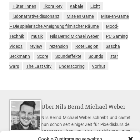
Hüter_Innen
Ilkora Rey
Kabale
Licht
ludonarrative dissonanz
Mise en Game
Mise-en-Game
– Die spielerische Aneignung filmischer Räume
Mood-
Technik
musik
Nils Bernd Michael Weber
PC Gaming
Videos
review
rezension
Rote Legion
Sascha
Beckmann
Score
Soundeffekte
Sounds
star
wars
The Last City
Underscoring
Vorhut
Über Nils Bernd Michael Weber
Nils Bernd Michael Weber schreibt und castet
nun schon seit einiger Zeit für Pixeldiskurs.de.
Ansonsten hat er eine Ausbildung zum
Industriekaufmann absolviert, einen Bachelor
Cookie-Zustimmung verwalten