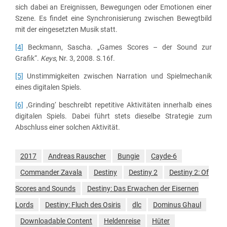
sich dabei an Ereignissen, Bewegungen oder Emotionen einer
Szene. Es findet eine Synchronisierung zwischen Bewegtbild
mit der eingesetzten Musik statt.
[4]
Beckmann, Sascha. „Games Scores – der Sound zur
Grafik“.
Keys
, Nr. 3, 2008. S.16f.
[5]
Unstimmigkeiten zwischen Narration und Spielmechanik
eines digitalen Spiels.
[6]
‚Grinding‘ beschreibt repetitive Aktivitäten innerhalb eines
digitalen Spiels. Dabei führt stets dieselbe Strategie zum
Abschluss einer solchen Aktivität.
2017
Andreas Rauscher
Bungie
Cayde-6
Commander Zavala
Destiny
Destiny 2
Destiny 2: Of
Scores and Sounds
Destiny: Das Erwachen der Eisernen
Lords
Destiny: Fluch des Osiris
dlc
Dominus Ghaul
Downloadable Content
Heldenreise
Hüter