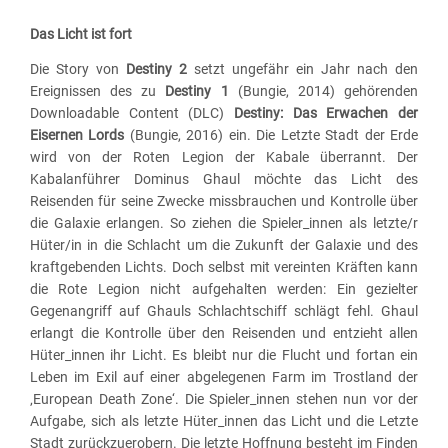
Das Licht ist fort
Die Story von
Destiny 2
setzt ungefähr ein Jahr nach den
Ereignissen des zu
Destiny 1
(Bungie, 2014) gehörenden
Downloadable Content (DLC)
Destiny: Das Erwachen der
Eisernen Lords
(Bungie, 2016) ein. Die Letzte Stadt der Erde
wird von der Roten Legion der Kabale überrannt. Der
Kabalanführer Dominus Ghaul möchte das Licht des
Reisenden für seine Zwecke missbrauchen und Kontrolle über
die Galaxie erlangen. So ziehen die Spieler_innen als letzte/r
Hüter/in in die Schlacht um die Zukunft der Galaxie und des
kraftgebenden Lichts. Doch selbst mit vereinten Kräften kann
die Rote Legion nicht aufgehalten werden: Ein gezielter
Gegenangriff auf Ghauls Schlachtschiff schlägt fehl. Ghaul
erlangt die Kontrolle über den Reisenden und entzieht allen
Hüter_innen ihr Licht. Es bleibt nur die Flucht und fortan ein
Leben im Exil auf einer abgelegenen Farm im Trostland der
‚European Death Zone‘. Die Spieler_innen stehen nun vor der
Aufgabe, sich als letzte Hüter_innen das Licht und die Letzte
Stadt zurückzuerobern. Die letzte Hoffnung besteht im Finden