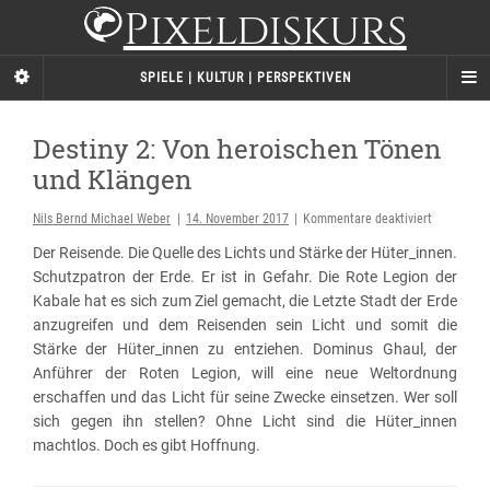
Pixeldiskurs
SPIELE | KULTUR | PERSPEKTIVEN
Destiny 2: Von heroischen Tönen
und Klängen
für
Nils Bernd Michael Weber
|
14. November 2017
|
Kommentare deaktiviert
Destiny
Der Reisende. Die Quelle des Lichts und Stärke der Hüter_innen.
2:
Schutzpatron der Erde. Er ist in Gefahr. Die Rote Legion der
Von
Kabale hat es sich zum Ziel gemacht, die Letzte Stadt der Erde
heroischen
Tönen
anzugreifen und dem Reisenden sein Licht und somit die
und
Stärke der Hüter_innen zu entziehen. Dominus Ghaul, der
Klängen
Anführer der Roten Legion, will eine neue Weltordnung
erschaffen und das Licht für seine Zwecke einsetzen. Wer soll
sich gegen ihn stellen? Ohne Licht sind die Hüter_innen
machtlos. Doch es gibt Hoffnung.