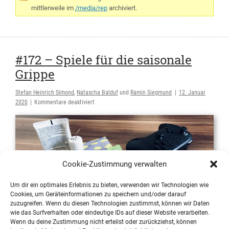
Och
mittlerweile im
/media/rep
archiviert.
nö,
jetzt
ist
der
auch
#172 – Spiele für die saisonale
noch
Grippe
tot!
Stefan Heinrich Simond
,
Natascha Balduf
und
Ramin Siegmund
|
12. Januar
für
2020
|
Kommentare deaktiviert
#172
–
Spiele
für
die
saisonale
Cookie-Zustimmung verwalten
Grippe
Um dir ein optimales Erlebnis zu bieten, verwenden wir Technologien wie
Cookies, um Geräteinformationen zu speichern und/oder darauf
zuzugreifen. Wenn du diesen Technologien zustimmst, können wir Daten
Hinweis: Diese Folge des Pixeldiskurs-Podcast ist
wie das Surfverhalten oder eindeutige IDs auf dieser Website verarbeiten.
mittlerweile im
/media/rep
archiviert.
Wenn du deine Zustimmung nicht erteilst oder zurückziehst, können