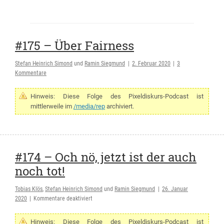
#175 – Über Fairness
Stefan Heinrich Simond
und
Ramin Siegmund
|
2. Februar 2020
|
3
Kommentare
Hinweis: Diese Folge des Pixeldiskurs-Podcast ist
mittlerweile im
/media/rep
archiviert.
#174 – Och nö, jetzt ist der auch
noch tot!
Tobias Klös
,
Stefan Heinrich Simond
und
Ramin Siegmund
|
26. Januar
für
2020
|
Kommentare deaktiviert
#174
–
Hinweis: Diese Folge des Pixeldiskurs-Podcast ist