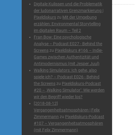
Digitale Kulissen und die Problematik
der ludonarrativen Grenzmarkierung |
Pixeldiskurs
zu
Mit der Umgebung
erzählen: Environmental Storytelling
im digitalen Raum – Teil 2
Fran Bow: Eine psychologische
Analyse – Podcast E027 - Behind the
Screens
zu
Pixeldiskurs #166 – Indie-
Games zwischen Authentizität und
Antimodernismus (mit Jesper Juul)
Walking Simulators: Ich gehe, also
spiele ich? – Podcast E026 - Behind
the Screens
zu
Pixeldiskurs-Podcast
#20 – ‚Walking Simulator‘: Wie werden
wir den Begriff wieder los?
[2018-08-12]
Vergangenheitsatmosphären | Felix
Zimmermann
zu
Pixeldiskurs-Podcast
#107 – Vergangenheitsatmosphären
(mit Felix Zimmermann)