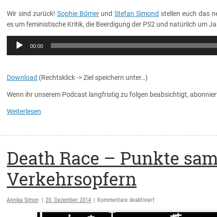
Wir sind zurück!
Sophie Bömer
und
Stefan Simond
stellen euch das n
es um feministische Kritik, die Beerdigung der PS2 und natürlich um
Audio-
00:00
Player
Download
(Rechtsklick -> Ziel speichern unter…)
Wenn ihr unserem Podcast langfristig zu folgen beabsichtigt, abonnie
Weiterlesen
Death Race – Punkte sa
Verkehrsopfern
für
Annika Simon
|
20. Dezember 2014
|
Kommentare deaktiviert
Death