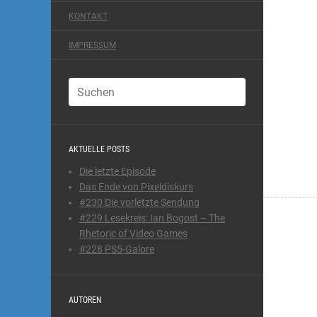
KONTAKT
IMPRESSUM
AKTUELLE POSTS
Die letzte Episode
Das Ende von Pixeldiskurs
#230 Die vorletzte Sendung
#229 Lesekreis: Ian Bogost – The
Rhetoric of Video Games
#228 PS5-Galore
AUTOREN