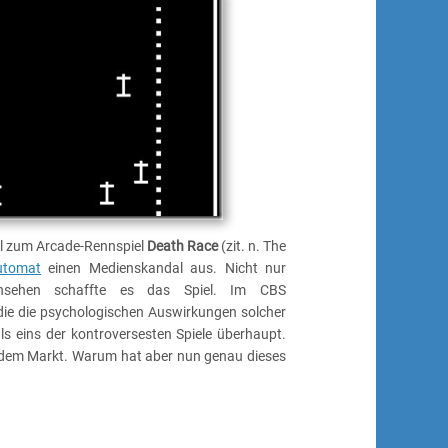
l zum Arcade-Rennspiel
Death Race
(zit. n. The
utomat
einen Medienskandal aus. Nicht nur
Fernsehen schaffte es das Spiel. Im CBS
 die die psychologischen Auswirkungen solcher
als eins der kontroversesten Spiele überhaupt.
uf dem Markt. Warum hat aber nun genau dieses