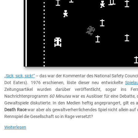
Race
–
Punkte
sammeln
mit
Verkehrsopfern
„Sick, sick, sick!“
– das war der Kommentar des National Safety Counci
Dot Eaters). 1976 erschienen, löste dieser neu entwickelte
Spiela
Zeitungsartikel wurden darüber veröffentlicht, sogar ins 
Nachrichtenprogramm
60 Minutes
war es Auslöser für eine Debatte,
Gewaltspiele diskutierte. In den Medien heftig angeprangert, gilt es 
Death Race
war aber als gewaltverherrlichendes Spiel nicht allein a
Rennspiel die Gesellschaft so in Rage versetzt?
Weiterlesen