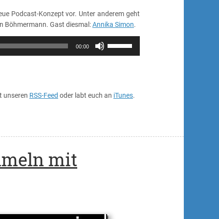
–
eue Podcast-Konzept vor. Unter anderem geht
Comeback
 Jan Böhmermann. Gast diesmal:
Annika Simon
.
Pfeiltasten
00:00
Hoch/Runter
benutzen,
um
die
Lautstärke
rt unseren
RSS-Feed
oder labt euch an
iTunes
.
zu
regeln.
mmeln mit