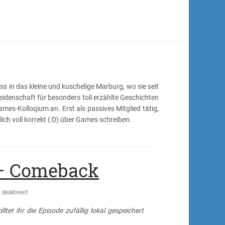
 in das kleine und kuschelige Marburg, wo sie seit
eidenschaft für besonders toll erzählte Geschichten
mes-Kolloqium an. Erst als passives Mitglied tätig,
lich voll korrekt (:D) über Games schreiben.
 – Comeback
für
deaktiviert
Pixeldiskurs-
ltet ihr die Episode zufällig lokal gespeichert
Podcast
#1