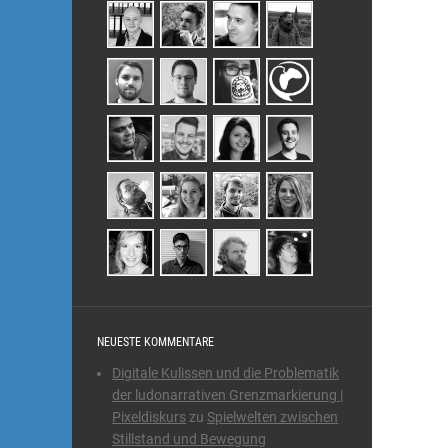
NEUESTE KOMMENTARE
Digitale Kulissen und die Problematik
der ludonarrativen Grenzmarkierung |
Pixeldiskurs
zu
Spielwelten zwischen
Stillstand und Bewegung