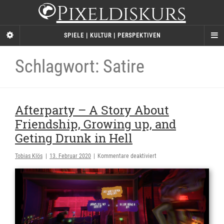
Pixeldiskurs
SPIELE | KULTUR | PERSPEKTIVEN
Schlagwort: Satire
Afterparty – A Story About
Friendship, Growing up, and
Geting Drunk in Hell
für
Tobias Klös
|
13. Februar 2020
|
Kommentare deaktiviert
Afterparty
–
A
Story
About
Friendship,
Growing