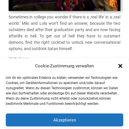
up,
and
Geting
Sometimes in college you wonder if there is a ‚real life‘ in a ‚real
Drunk
world.‘ Milo and Lola won’t find an answer, because the two
in
outsiders died after their graduation party and are now facing
Hell
afterlife in hell. To get out of hell they have to outsmart
demons, find the right cocktail to unlock new conversational
options, and outdrink Satan himself.
Weiterlesen
Cookie-Zustimmung verwalten
Um dir ein optimales Erlebnis zu bieten, verwenden wir Technologien wie
Pixeldiskurs-Podcast #64 – Grand
Cookies, um Geräteinformationen zu speichern und/oder darauf
zuzugreifen. Wenn du diesen Technologien zustimmst, können wir Daten
Theft Satire
wie das Surfverhalten oder eindeutige IDs auf dieser Website verarbeiten.
Wenn du deine Zustimmung nicht erteilst oder zurückziehst, können
Sophie Bömer
,
Stefan Heinrich Simond
und
Tobias Klös
|
8. Oktober 2017
|
13
bestimmte Merkmale und Funktionen beeinträchtigt werden.
Kommentare
Akzeptieren
Hinweis: Diese Folge des Pixeldiskurs-Podcast ist
mittlerweile im
/media/rep
archiviert.