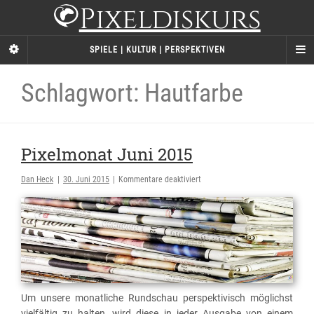
Pixeldiskurs
SPIELE | KULTUR | PERSPEKTIVEN
Schlagwort: Hautfarbe
Pixelmonat Juni 2015
für
Dan Heck
|
30. Juni 2015
|
Kommentare deaktiviert
Pixelmonat
Juni
2015
Um unsere monatliche Rundschau perspektivisch möglichst
vielfältig zu halten, wird diese in jeder Ausgabe von einem