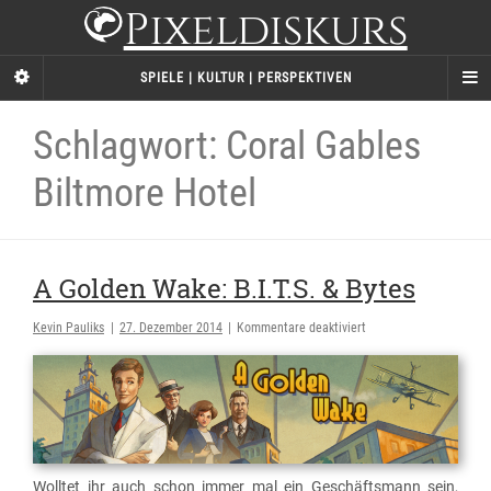
Pixeldiskurs
SPIELE | KULTUR | PERSPEKTIVEN
Schlagwort: Coral Gables
Biltmore Hotel
A Golden Wake: B.I.T.S. & Bytes
für
Kevin Pauliks
|
27. Dezember 2014
|
Kommentare deaktiviert
A
Golden
Wake:
B.I.T.S.
&
Bytes
Wolltet ihr auch schon immer mal ein Geschäftsmann sein,