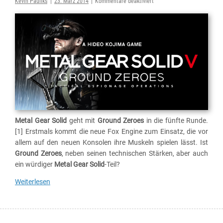
für
Kevin Pauliks
|
23. März 2014
|
Kommentare deaktiviert
Metal
Gear
Solid
5:
Ground
Zeroes
oder
die
Demo
zum
Spiel?
Metal Gear Solid
geht mit
Ground Zeroes
in die fünfte Runde.
[1] Erstmals kommt die neue Fox Engine zum Einsatz, die vor
allem auf den neuen Konsolen ihre Muskeln spielen lässt. Ist
Ground Zeroes
, neben seinen technischen Stärken, aber auch
ein würdiger
Metal Gear Solid
-Teil?
Weiterlesen