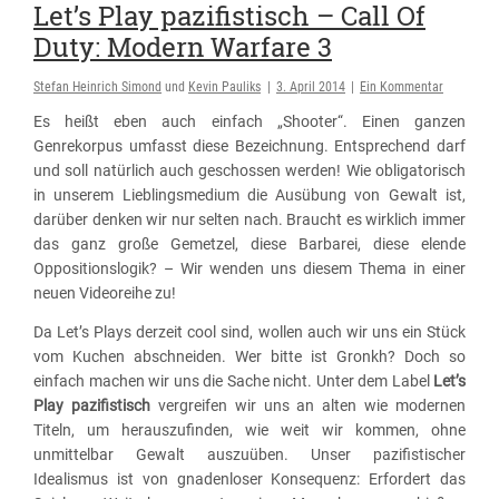
Let’s Play pazifistisch – Call Of
Duty: Modern Warfare 3
Stefan Heinrich Simond
und
Kevin Pauliks
|
3. April 2014
|
Ein Kommentar
Es heißt eben auch einfach „Shooter“. Einen ganzen
Genrekorpus umfasst diese Bezeichnung. Entsprechend darf
und soll natürlich auch geschossen werden! Wie obligatorisch
in unserem Lieblingsmedium die Ausübung von Gewalt ist,
darüber denken wir nur selten nach. Braucht es wirklich immer
das ganz große Gemetzel, diese Barbarei, diese elende
Oppositionslogik? – Wir wenden uns diesem Thema in einer
neuen Videoreihe zu!
Da Let’s Plays derzeit cool sind, wollen auch wir uns ein Stück
vom Kuchen abschneiden. Wer bitte ist Gronkh? Doch so
einfach machen wir uns die Sache nicht. Unter dem Label
Let’s
Play pazifistisch
vergreifen wir uns an alten wie modernen
Titeln, um herauszufinden, wie weit wir kommen, ohne
unmittelbar Gewalt auszuüben. Unser pazifistischer
Idealismus ist von gnadenloser Konsequenz: Erfordert das