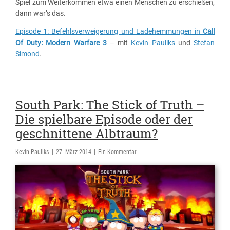
Spiel zum Weiterkommen etwa einen Menschen zu erschießen,
dann war’s das.
Episode 1: Befehlsverweigerung und Ladehemmungen in
Call
Of Duty: Modern Warfare 3
– mit
Kevin Pauliks
und
Stefan
Simond
.
South Park: The Stick of Truth –
Die spielbare Episode oder der
geschnittene Albtraum?
Kevin Pauliks
|
27. März 2014
|
Ein Kommentar