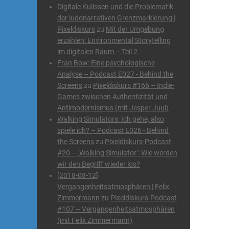
Digitale Kulissen und die Problematik
der ludonarrativen Grenzmarkierung |
Pixeldiskurs
zu
Mit der Umgebung
erzählen: Environmental Storytelling
im digitalen Raum – Teil 2
Fran Bow: Eine psychologische
Analyse – Podcast E027 - Behind the
Screens
zu
Pixeldiskurs #166 – Indie-
Games zwischen Authentizität und
Antimodernismus (mit Jesper Juul)
Walking Simulators: Ich gehe, also
spiele ich? – Podcast E026 - Behind
the Screens
zu
Pixeldiskurs-Podcast
#20 – ‚Walking Simulator‘: Wie werden
wir den Begriff wieder los?
[2018-08-12]
Vergangenheitsatmosphären | Felix
Zimmermann
zu
Pixeldiskurs-Podcast
#107 – Vergangenheitsatmosphären
(mit Felix Zimmermann)