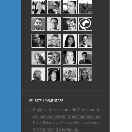
NEUESTE KOMMENTARE
Digitale Kulissen und die Problematik
der ludonarrativen Grenzmarkierung |
Pixeldiskurs
zu
Spielwelten zwischen
Stillstand und Bewegung