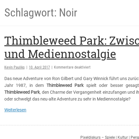
Schlagwort: Noir
Thimbleweed Park: Zwisc
und Mediennostalgie
für
Kevin Pauliks
|
10. April 2017
|
Kommentare deaktiviert
Thimbleweed
Das neue Adventure von Ron Gilbert und Gary Winnick führt uns zurück
Park:
Zwischen
Jahr 1987, in dem
Thimbleweed Park
spielt oder besser gesag
Pixelkunst
Thimbleweed Park
, den Charme der Vergangenheit einzufangen und 
und
oder schwelgt das neu-alte Adventure zu sehr in Mediennostalgie?
Mediennostalgie
Weiterlesen
Pixeldiskurs – Spiele | Kultur | Per