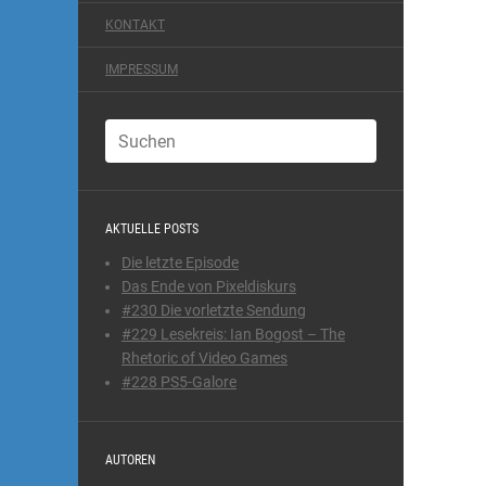
KONTAKT
IMPRESSUM
AKTUELLE POSTS
Die letzte Episode
Das Ende von Pixeldiskurs
#230 Die vorletzte Sendung
#229 Lesekreis: Ian Bogost – The
Rhetoric of Video Games
#228 PS5-Galore
AUTOREN