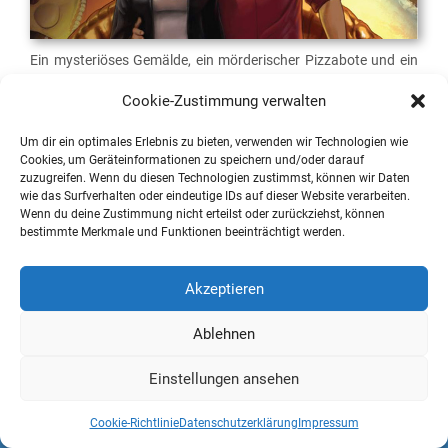
Ein mysteriöses Gemälde, ein mörderischer Pizzabote und ein
toter Kunstaussteller – in dem neuen
Baphomets Fluch
-Teil
Cookie-Zustimmung verwalten
scheint es wieder heiß her zu gehen. Seit dem 16. April 2014
sind nun beide Episoden spielbar. Sowohl als George, als auch
Um dir ein optimales Erlebnis zu bieten, verwenden wir Technologien wie
Nico stürzt man sich in ein verschwörerisches Adventure, das
Cookies, um Geräteinformationen zu speichern und/oder darauf
stark an die Anfänge der Adventure-Reihe erinnert. Wie ähnlich
zuzugreifen. Wenn du diesen Technologien zustimmst, können wir Daten
sind sich der erste und der neuste Teil aber wirklich? Was hat
wie das Surfverhalten oder eindeutige IDs auf dieser Website verarbeiten.
sich nach 18 Jahren Computerspielgeschichte getan?
Wenn du deine Zustimmung nicht erteilst oder zurückziehst, können
bestimmte Merkmale und Funktionen beeinträchtigt werden.
Weiterlesen
Akzeptieren
Ablehnen
Pixeldiskurs – Spiele | Kultur | Perspektiven
Einstellungen ansehen
Cookie-Richtlinie
Datenschutzerklärung
Impressum