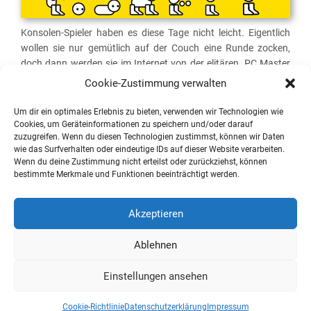
Konsolen-Spieler haben es diese Tage nicht leicht. Eigentlich
wollen sie nur gemütlich auf der Couch eine Runde zocken,
doch dann werden sie im Internet von der elitären ‚PC Master
Race‘ getrollt. Als „dirty console peasants“ werden sie
Cookie-Zustimmung verwalten
bezeichnet, als ob PC-Spieler mit ihren schrill leuchtenden
Setups die Könige des Gamings wären. Wir haben uns
Um dir ein optimales Erlebnis zu bieten, verwenden wir Technologien wie
ausführlich mit verschiedenen Facetten der
GameShame
Cookies, um Geräteinformationen zu speichern und/oder darauf
zuzugreifen. Wenn du diesen Technologien zustimmst, können wir Daten
beschäftigt, die ich im Folgenden um den innerhalb der
Gaming
wie das Surfverhalten oder eindeutige IDs auf dieser Website verarbeiten.
Community
verhandelten sowie technikzentrierten Konflikt der
Wenn du deine Zustimmung nicht erteilst oder zurückziehst, können
‚PC Master Race‘ ergänzen möchte. Wie und warum werden
bestimmte Merkmale und Funktionen beeinträchtigt werden.
Konsolen-Spieler von fanatisch wirkenden PC-Gamern
beschämt? Sind das die einzigen Akteure in diesem Diskurs?
Akzeptieren
Und wie viel ist davon ernst gemeint und was nur Satire?
Weiterlesen
Ablehnen
Einstellungen ansehen
Pixeldiskurs – Spiele | Kultur | Perspektiven
Cookie-Richtlinie
Datenschutzerklärung
Impressum