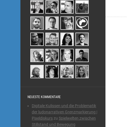
NEUESTE KOMMENTARE
Digitale Kulissen und die Problematik
der ludonarrativen Grenzmarkierung |
Pixeldiskurs
zu
Spielwelten zwischen
Stillstand und Bewegung