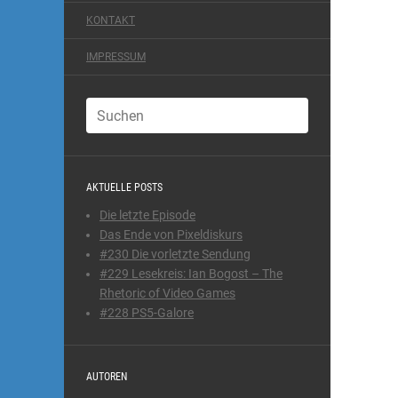
KONTAKT
IMPRESSUM
AKTUELLE POSTS
Die letzte Episode
Das Ende von Pixeldiskurs
#230 Die vorletzte Sendung
#229 Lesekreis: Ian Bogost – The
Rhetoric of Video Games
#228 PS5-Galore
AUTOREN