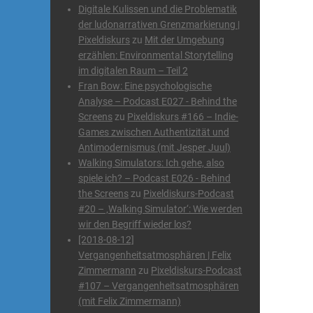
Digitale Kulissen und die Problematik
der ludonarrativen Grenzmarkierung |
Pixeldiskurs
zu
Mit der Umgebung
erzählen: Environmental Storytelling
im digitalen Raum – Teil 2
Fran Bow: Eine psychologische
Analyse – Podcast E027 - Behind the
Screens
zu
Pixeldiskurs #166 – Indie-
Games zwischen Authentizität und
Antimodernismus (mit Jesper Juul)
Walking Simulators: Ich gehe, also
spiele ich? – Podcast E026 - Behind
the Screens
zu
Pixeldiskurs-Podcast
#20 – ‚Walking Simulator‘: Wie werden
wir den Begriff wieder los?
[2018-08-12]
Vergangenheitsatmosphären | Felix
Zimmermann
zu
Pixeldiskurs-Podcast
#107 – Vergangenheitsatmosphären
(mit Felix Zimmermann)