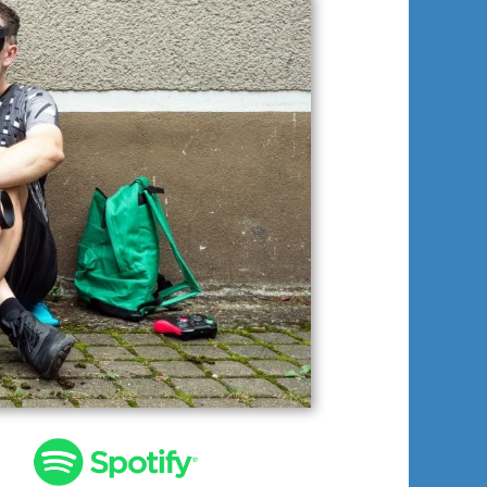
20
mes
ure
t
gen
egers)