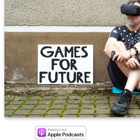
20
–
Ga
for
Fut
(mi
Jür
Sle