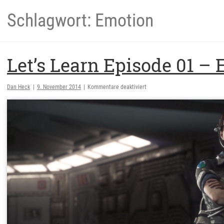
Schlagwort: Emotion
Let’s Learn Episode 01 –
für
Dan Heck
|
9. November 2014
|
Kommentare deaktiviert
Let’s
Learn
Episode
01
–
Emotionen