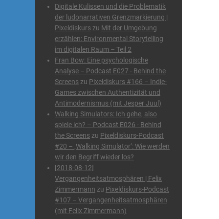
Digitale Kulissen und die Problematik
der ludonarrativen Grenzmarkierung |
Pixeldiskurs
zu
Mit der Umgebung
erzählen: Environmental Storytelling
im digitalen Raum – Teil 2
Fran Bow: Eine psychologische
Analyse – Podcast E027 - Behind the
Screens
zu
Pixeldiskurs #166 – Indie-
Games zwischen Authentizität und
Antimodernismus (mit Jesper Juul)
Walking Simulators: Ich gehe, also
spiele ich? – Podcast E026 - Behind
the Screens
zu
Pixeldiskurs-Podcast
#20 – ‚Walking Simulator‘: Wie werden
wir den Begriff wieder los?
[2018-08-12]
Vergangenheitsatmosphären | Felix
Zimmermann
zu
Pixeldiskurs-Podcast
#107 – Vergangenheitsatmosphären
(mit Felix Zimmermann)