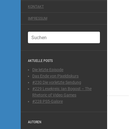
KONTAKT
IMPRESSUM
AKTUELLE POSTS
Die letzte Episode
Das Ende von Pixeldiskurs
#230 Die vorletzte Sendung
#229 Lesekreis: Ian Bogost – The
Rhetoric of Video Games
#228 PS5-Galore
AUTOREN