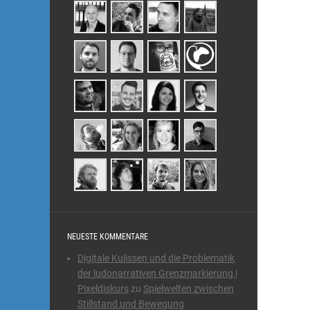
NEUESTE KOMMENTARE
Digitale Kulissen und die Problematik
der ludonarrativen Grenzmarkierung |
Pixeldiskurs
zu
Spielwelten zwischen
Stillstand und Bewegung