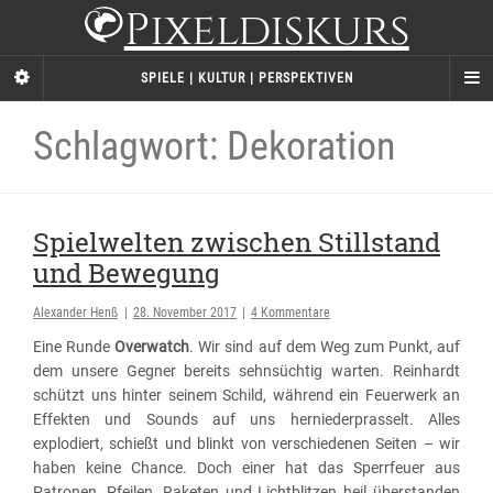
Pixeldiskurs
SPIELE | KULTUR | PERSPEKTIVEN
Schlagwort: Dekoration
Spielwelten zwischen Stillstand
und Bewegung
Alexander Henß
|
28. November 2017
|
4 Kommentare
Eine Runde
Overwatch
. Wir sind auf dem Weg zum Punkt, auf
dem unsere Gegner bereits sehnsüchtig warten. Reinhardt
schützt uns hinter seinem Schild, während ein Feuerwerk an
Effekten und Sounds auf uns herniederprasselt. Alles
explodiert, schießt und blinkt von verschiedenen Seiten – wir
haben keine Chance. Doch einer hat das Sperrfeuer aus
Patronen, Pfeilen, Raketen und Lichtblitzen heil überstanden